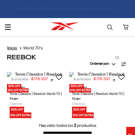
🏷️ ¡ÚNETE Y RECIBE 20% OFF EN TU PRIMERA COMPRA! 🏷️
World 70's
REEBOK
2
Ordenar por
$
279
.
900
$
279
.
900
$
176
.
337
$
176
.
337
30% OFF
30% OFF
3 Colores
3 Colores
10% OFF EXTRA
10% OFF EXTRA
Tenis Classics | Reebok World 70 |
Tenis Classics | Reebok World 70 |
Mujer
Mujer
Classics
Classics
30% OFF
30% OFF
10% OFF EXTRA
10% OFF EXTRA
Has visto todos los
2
productos