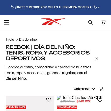
🏷️ ¡ÚNETE Y RECIBE 20% OFF EN TU PRIMERA COMPRA! 🏷️
Dia del nino
REEBOK | DÍA DEL NIÑO:
TENIS, ROPA Y ACCESORIOS
DEPORTIVOS
7
Conoce el estilo, comodidad y calidad de nuestros
tenis, ropa y accesorios, grandes
regalos para el
Día del Niño
.
Ordenar por
$
219
.
900
$
149
.
900
PRECIO ESPECIAL
PRECIO ESPECIAL
2 Colores