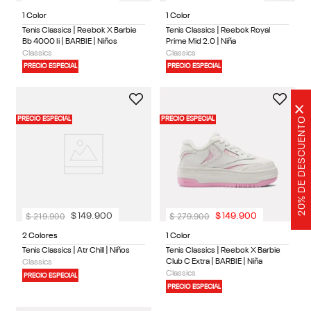
1 Color
1 Color
Tenis Classics | Reebok X Barbie
Tenis Classics | Reebok Royal
Bb 4000 Ii | BARBIE | Niños
Prime Mid 2.0 | Niña
Classics
Classics
PRECIO ESPECIAL
PRECIO ESPECIAL
×
20% DE DESCUENTO
PRECIO ESPECIAL
PRECIO ESPECIAL
$
219
.
900
$
279
.
900
$
149
.
900
$
149
.
900
2 Colores
1 Color
Tenis Classics | Atr Chill | Niños
Tenis Classics | Reebok X Barbie
Club C Extra | BARBIE | Niña
Classics
Classics
PRECIO ESPECIAL
PRECIO ESPECIAL