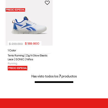
PRECIO ESPECIAL
$
299
.
900
$
189
.
900
1 Color
Tenis Running | Zig N Glow Elastic
Lace | SONIC | Niños
Running
PRECIO ESPECIAL
Has visto todos los
7
productos