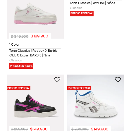
Tenis Classics | Atr Chill | Niños
Classics
PRECIO ESPECIAL
$
349
.
900
$
189
.
900
1 Color
Tenis Classics | Reebok X Barbie
Club C Extra | BARBIE | Niña
Classics
PRECIO ESPECIAL
PRECIO ESPECIAL
PRECIO ESPECIAL
$
259
.
900
$
239
.
900
$
149
.
900
$
149
.
900