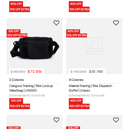
40% OFF
40% OFF
10% OFF EXTRA
10% OFF EXTRA
10% OFF
40% OFF
10% OFF EXTRA
10% OFF EXTRA
$
89
.
900
$
169
.
900
$
72
.
819
$
91
.
746
2 Colores
4 Colores
Canguro Training | Rbk Lockup
Maleta Training | Rbk Dispatch
Waistbag | UNISEX
Duffel | Unisex
Entrenamiento Funcional
Entrenamiento Funcional
10% OFF
40% OFF
10% OFF EXTRA
10% OFF EXTRA
10% OFF
10% OFF