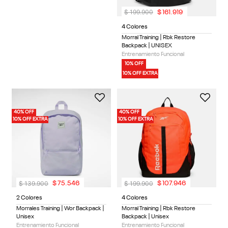
$
199
.
900
$
161
.
919
4 Colores
Morral Training | Rbk Restore
Backpack | UNISEX
Entrenamiento Funcional
10% OFF
10% OFF EXTRA
40% OFF
40% OFF
10% OFF EXTRA
10% OFF EXTRA
$
139
.
900
$
199
.
900
$
75
.
546
$
107
.
946
2 Colores
4 Colores
Morrales Training | Wor Backpack |
Morral Training | Rbk Restore
Unisex
Backpack | Unisex
Entrenamiento Funcional
Entrenamiento Funcional