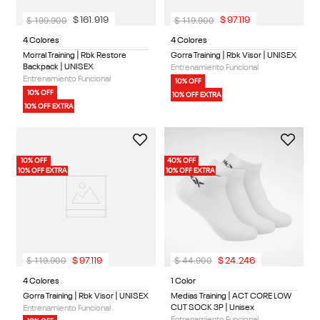
$
199
.
900
$
119
.
900
$
161
.
919
$
97
.
119
4 Colores
4 Colores
Morral Training | Rbk Restore
Gorra Training | Rbk Visor | UNISEX
Backpack | UNISEX
Entrenamiento Funcional
Entrenamiento Funcional
10% OFF
10% OFF
10% OFF EXTRA
10% OFF EXTRA
10% OFF
40% OFF
10% OFF EXTRA
10% OFF EXTRA
$
119
.
900
$
44
.
900
$
97
.
119
$
24
.
246
4 Colores
1 Color
Gorra Training | Rbk Visor | UNISEX
Medias Training | ACT CORE LOW
CUT SOCK 3P | Unisex
Entrenamiento Funcional
Entrenamiento Funcional