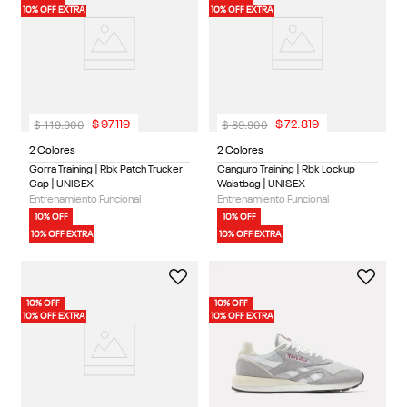
10% OFF EXTRA
10% OFF EXTRA
$
119
.
900
$
89
.
900
$
97
.
119
$
72
.
819
2 Colores
2 Colores
Gorra Training | Rbk Patch Trucker
Canguro Training | Rbk Lockup
Cap | UNISEX
Waistbag | UNISEX
Entrenamiento Funcional
Entrenamiento Funcional
10% OFF
10% OFF
10% OFF EXTRA
10% OFF EXTRA
10% OFF
10% OFF
10% OFF EXTRA
10% OFF EXTRA