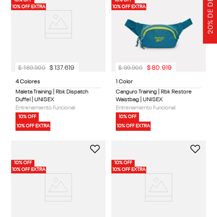
10% OFF EXTRA
10% OFF EXTRA
$
169
.
900
$
99
.
900
$
137
.
619
$
80
.
919
4 Colores
1 Color
Maleta Training | Rbk Dispatch
Canguro Training | Rbk Restore
Duffel | UNISEX
Waistbag | UNISEX
Entrenamiento Funcional
Entrenamiento Funcional
10% OFF
10% OFF
10% OFF EXTRA
10% OFF EXTRA
10% OFF
10% OFF
10% OFF EXTRA
10% OFF EXTRA