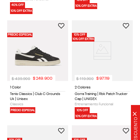
10% OFF
40% OFF
10% OFF EXTRA
10% OFF EXTRA
PRECIO ESPECIAL
10% OFF
10% OFF EXTRA
$
439
.
900
$
119
.
900
$
249
.
900
$
97
.
119
1 Color
2 Colores
Tenis Classics | Club C Grounds
Gorra Training | Rbk Patch Trucker
Uk | Unisex
Cap | UNISEX
Classics
Entrenamiento Funcional
PRECIO ESPECIAL
10% OFF
×
10% OFF EXTRA
20% DE DESCUENTO
10% OFF
10% OFF