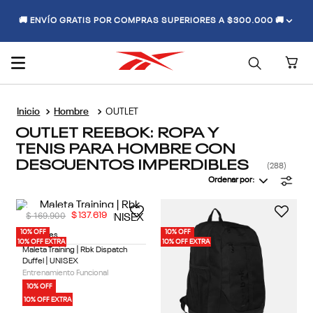
🚚 ENVÍO GRATIS POR COMPRAS SUPERIORES A $300.000 🚚
Hombre
OUTLET
OUTLET REEBOK: ROPA Y
TENIS PARA HOMBRE CON
DESCUENTOS IMPERDIBLES
288
Ordenar por
$
169
.
900
$
137
.
619
10% OFF
10% OFF
4 Colores
10% OFF EXTRA
10% OFF EXTRA
Maleta Training | Rbk Dispatch
Duffel | UNISEX
Entrenamiento Funcional
10% OFF
10% OFF EXTRA