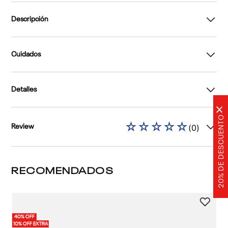
Descripción
Cuidados
Detalles
×
20% DE DESCUENTO
☆
☆
☆
☆
☆
(
0
)
Review
RECOMENDADOS
1 
40% OFF
40%
Su
10% OFF EXTRA
10%