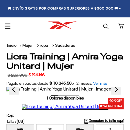
🚚 ENVÍO GRATIS POR COMPRAS SUPERIORES A $300.000 🚚
Mujer
ropa
Sudaderas
Licra Training | Amira Yoga
Unitard | Mujer
$
124
.
146
$
229
.
900
Págalo en cuotas desde
$ 10.345,50
x
12
meses.
Ver más
1
Colores disponibles
40% OFF
10% OFF EXTRA
Rojo
Descubre tu talla aquí
2XS
XS
XS/S
S