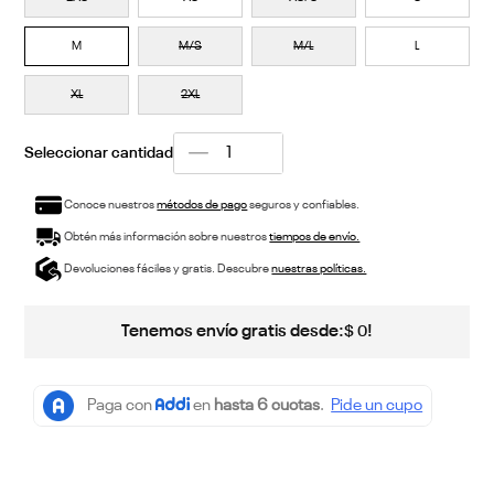
M
M/S
M/L
L
XL
2XL
Conoce nuestros
métodos de pago
seguros y confiables.
Obtén más información sobre nuestros
tiempos de envío.
Devoluciones fáciles y gratis. Descubre
nuestras políticas.
Tenemos envío gratis desde:
!
$
0