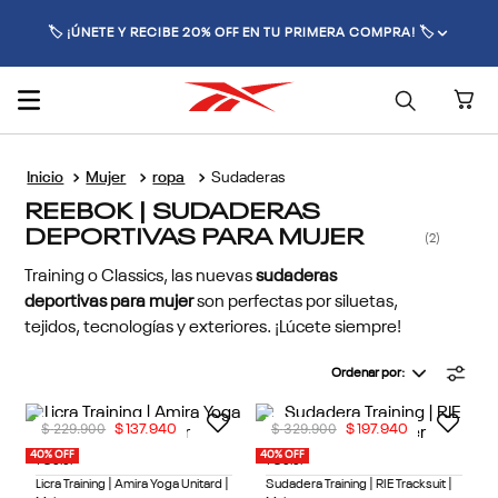
🏷️ ¡ÚNETE Y RECIBE 20% OFF EN TU PRIMERA COMPRA! 🏷️
Mujer
ropa
Sudaderas
REEBOK | SUDADERAS
DEPORTIVAS PARA MUJER
2
Training o Classics, las nuevas
sudaderas
deportivas para mujer
son perfectas por siluetas,
tejidos, tecnologías y exteriores. ¡Lúcete siempre!
Ordenar por
$
229
.
900
$
329
.
900
$
137
.
940
$
197
.
940
40% OFF
40% OFF
1 Color
1 Color
Licra Training | Amira Yoga Unitard |
Sudadera Training | RIE Tracksuit |