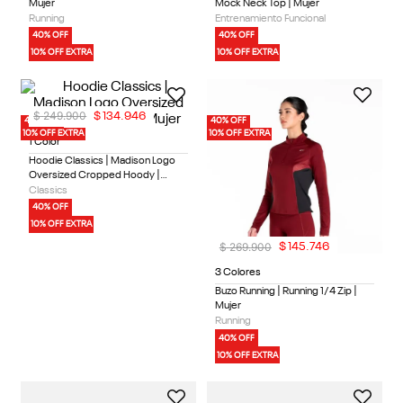
Mujer
Mock Neck Top | Mujer
Running
Entrenamiento Funcional
40% OFF
40% OFF
10% OFF EXTRA
10% OFF EXTRA
$
249
.
900
$
134
.
946
40% OFF
40% OFF
10% OFF EXTRA
10% OFF EXTRA
1 Color
Hoodie Classics | Madison Logo
Oversized Cropped Hoody |
Mujer
Classics
40% OFF
10% OFF EXTRA
$
269
.
900
$
145
.
746
3 Colores
Buzo Running | Running 1/4 Zip |
Mujer
Running
40% OFF
10% OFF EXTRA