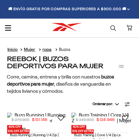
🚚 ENVÍO GRATIS POR COMPRAS SUPERIORES A $300.000 🚚
Mujer
ropa
Buzos
REEBOK | BUZOS
DEPORTIVOS PARA MUJER
12
Corre, camina, entrena y brilla con nuestros
buzos
deportivos para mujer
, diseños de vanguardia en
tejidos livianos y cómodos.
Ordenar por
$
279
.
900
$
249
.
900
$
151
.
146
$
134
.
946
40% OFF
40% OFF
3 Colores
1 Color
10% OFF EXTRA
10% OFF EXTRA
Buzo Running | Running 1/4 Zip |
Buzo Training | Core 1/4 Zip Ls