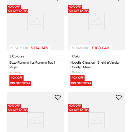
40% OFF
40% OFF
10% OFF EXTRA
10% OFF EXTRA
$
249
.
900
$
349
.
900
$
134
.
946
$
188
.
946
2 Colores
1 Color
Buzo Running | Ls Running Top |
Hoodie Classics | Shekira Varsity
Mujer
Hoody | Mujer
Running
Classics
40% OFF
40% OFF
10% OFF EXTRA
10% OFF EXTRA
40% OFF
40% OFF
10% OFF EXTRA
10% OFF EXTRA