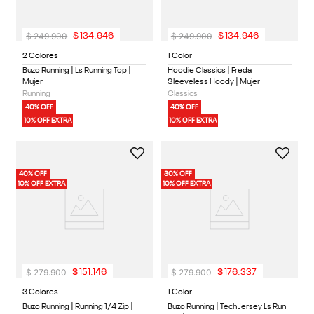
$
249
.
900
$
249
.
900
$
134
.
946
$
134
.
946
2 Colores
1 Color
Buzo Running | Ls Running Top |
Hoodie Classics | Freda
Mujer
Sleeveless Hoody | Mujer
Running
Classics
40% OFF
40% OFF
10% OFF EXTRA
10% OFF EXTRA
40% OFF
30% OFF
10% OFF EXTRA
10% OFF EXTRA
$
279
.
900
$
279
.
900
$
151
.
146
$
176
.
337
3 Colores
1 Color
Buzo Running | Running 1/4 Zip |
Buzo Running | Tech Jersey Ls Run