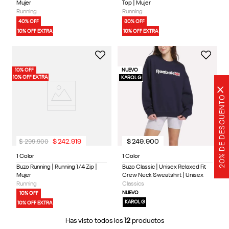
Mujer
Top | Mujer
Running
Running
40% OFF
30% OFF
10% OFF EXTRA
10% OFF EXTRA
10% OFF
NUEVO
10% OFF EXTRA
KAROL G
×
20% DE DESCUENTO
$
299
.
900
$
242
.
919
$
249
.
900
1 Color
1 Color
Buzo Running | Running 1/4 Zip |
Buzo Classic | Unisex Relaxed Fit
Mujer
Crew Neck Sweatshirt | Unisex
Running
Classics
NUEVO
10% OFF
KAROL G
10% OFF EXTRA
Has visto todos los
12
productos