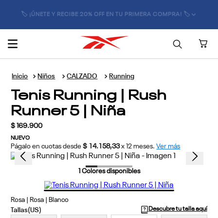
🏷️ ¡ÚNETE Y RECIBE 20% OFF EN TU PRIMERA COMPRA! 🏷️
Niños
CALZADO
Running
Tenis Running | Rush
Runner 5 | Niña
$
169
.
900
NUEVO
Págalo en cuotas desde
$ 14.158,33
x
12
meses.
Ver más
1
Colores disponibles
Rosa | Rosa | Blanco
Descubre tu talla aquí