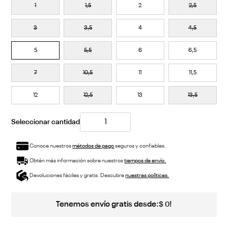
1
1,5
2
2,5
3
3,5
4
4,5
5
5,5
6
6,5
7
10,5
11
11,5
12
12,5
13
13,5
Conoce nuestros
métodos de pago
seguros y confiables.
Obtén más información sobre nuestros
tiempos de envío.
Devoluciones fáciles y gratis. Descubre
nuestras políticas.
Tenemos envío gratis desde:
!
$
0