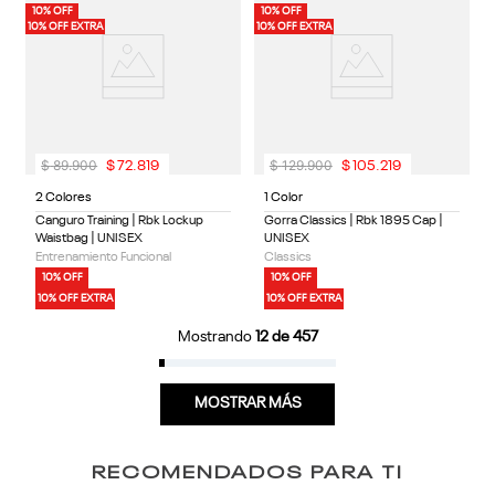
10% OFF
10% OFF
10% OFF EXTRA
10% OFF EXTRA
$
89
.
900
$
129
.
900
$
72
.
819
$
105
.
219
2 Colores
1 Color
Canguro Training | Rbk Lockup
Gorra Classics | Rbk 1895 Cap |
Waistbag | UNISEX
UNISEX
Entrenamiento Funcional
Classics
10% OFF
10% OFF
10% OFF EXTRA
10% OFF EXTRA
Mostrando
12 de 457
MOSTRAR MÁS
RECOMENDADOS PARA TI