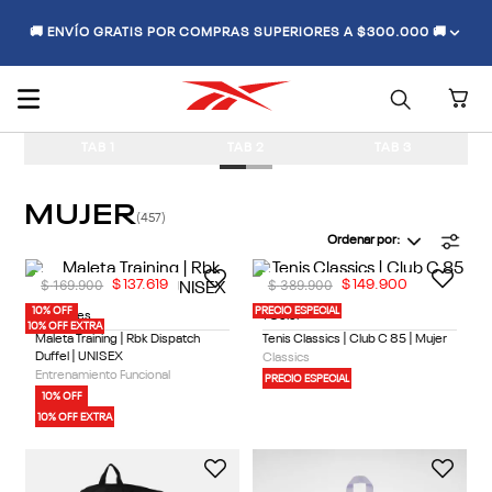
🚚 ENVÍO GRATIS POR COMPRAS SUPERIORES A $300.000 🚚
TAB 1
TAB 2
TAB 3
MUJER
457
Ordenar por
$
169
.
900
$
389
.
900
$
137
.
619
$
149
.
900
10% OFF
PRECIO ESPECIAL
5 Colores
1 Color
10% OFF EXTRA
Maleta Training | Rbk Dispatch
Tenis Classics | Club C 85 | Mujer
Duffel | UNISEX
Classics
Entrenamiento Funcional
PRECIO ESPECIAL
10% OFF
10% OFF EXTRA