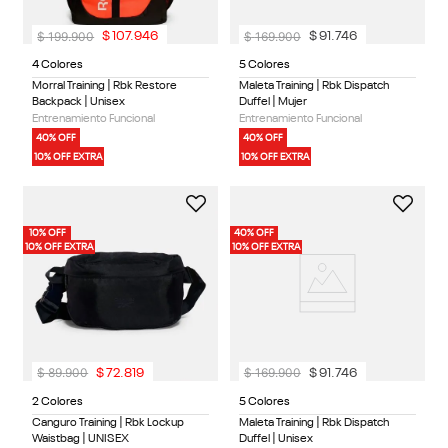
$
199
.
900
$
169
.
900
$
107
.
946
$
91
.
746
4 Colores
5 Colores
Morral Training | Rbk Restore
Maleta Training | Rbk Dispatch
Backpack | Unisex
Duffel | Mujer
Entrenamiento Funcional
Entrenamiento Funcional
40% OFF
40% OFF
10% OFF EXTRA
10% OFF EXTRA
10% OFF
40% OFF
10% OFF EXTRA
10% OFF EXTRA
$
89
.
900
$
169
.
900
$
72
.
819
$
91
.
746
2 Colores
5 Colores
Canguro Training | Rbk Lockup
Maleta Training | Rbk Dispatch
Waistbag | UNISEX
Duffel | Unisex