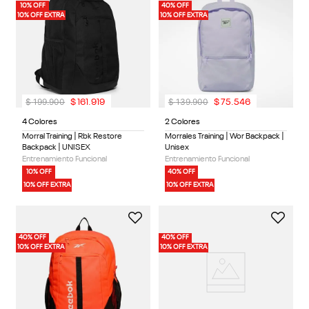
10% OFF
40% OFF
10% OFF EXTRA
10% OFF EXTRA
$
199
.
900
$
139
.
900
$
161
.
919
$
75
.
546
4 Colores
2 Colores
Morral Training | Rbk Restore
Morrales Training | Wor Backpack |
Backpack | UNISEX
Unisex
Entrenamiento Funcional
Entrenamiento Funcional
10% OFF
40% OFF
10% OFF EXTRA
10% OFF EXTRA
40% OFF
40% OFF
10% OFF EXTRA
10% OFF EXTRA