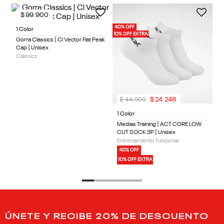
$
99
.
900
40% OFF
1 Color
10% OFF EXTRA
Gorra Classics | Cl Vector Flat Peak
Cap | Unisex
Classics
$
44
.
900
$
24
.
246
1 Color
Medias Training | ACT CORE LOW
CUT SOCK 3P | Unisex
Entrenamiento Funcional
40% OFF
10% OFF EXTRA
ÚNETE Y RECIBE 20% DE DESCUENTO