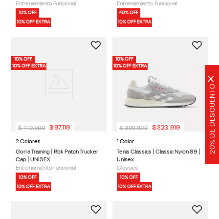
Entrenamiento Funcional
Entrenamiento Funcional
10% OFF
40% OFF
10% OFF EXTRA
10% OFF EXTRA
10% OFF
10% OFF
10% OFF EXTRA
10% OFF EXTRA
×
20% DE DESCUENTO
$
119
.
900
$
399
.
900
$
97
.
119
$
323
.
919
2 Colores
1 Color
Gorra Training | Rbk Patch Trucker
Tenis Classics | Classic Nylon 89 |
Cap | UNISEX
Unisex
Entrenamiento Funcional
Classics
10% OFF
10% OFF
10% OFF EXTRA
10% OFF EXTRA