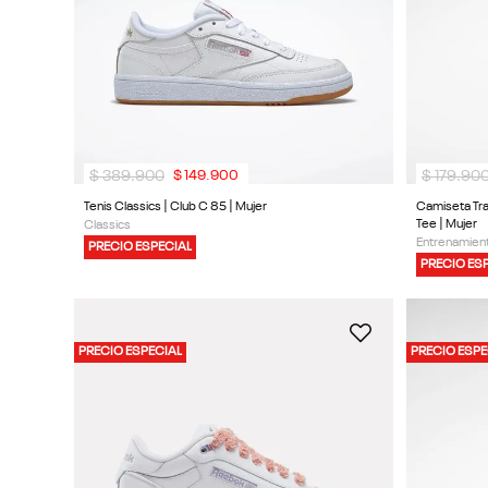
$
389
.
900
$
179
.
90
$
149
.
900
Tenis Classics | Club C 85 | Mujer
Camiseta Tra
Tee | Mujer
Classics
Entrenamient
PRECIO ESPECIAL
PRECIO ES
PRECIO ESPECIAL
PRECIO ESPE