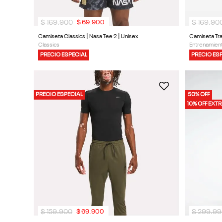
$
169
.
900
$
169
.
90
$
69
.
900
Camiseta Classics | Nasa Tee 2 | Unisex
Camiseta Tra
Classics
Entrenamient
PRECIO ESPECIAL
PRECIO ES
PRECIO ESPECIAL
50% OFF
10% OFF EXT
$
159
.
900
$
299
.
99
$
69
.
900