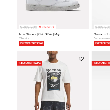
$
469
.
900
$
169
.
90
$
189
.
900
Tenis Classics | Club C Bulc | Mujer
Camiseta Trai
Classics
Entrenamient
PRECIO ESPECIAL
PRECIO ES
PRECIO ESPECIAL
PRECIO ESPE