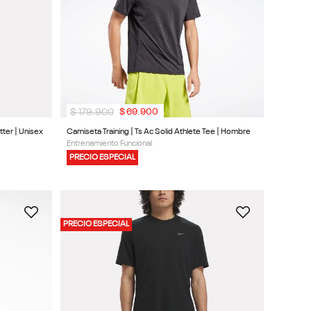
$
179
.
900
$
69
.
900
ter | Unisex
Camiseta Training | Ts Ac Solid Athlete Tee | Hombre
Entrenamiento Funcional
PRECIO ESPECIAL
PRECIO ESPECIAL