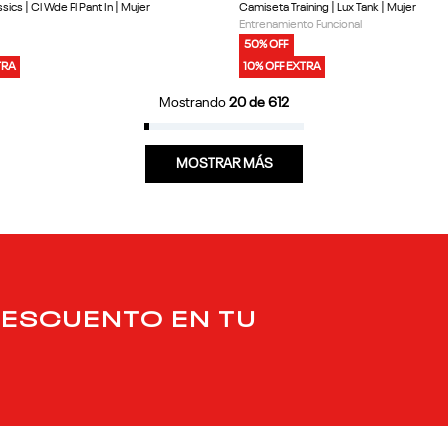
sics | Cl Wde Fl Pant In | Mujer
Camiseta Training | Lux Tank | Mujer
Entrenamiento Funcional
50% OFF
TRA
10% OFF EXTRA
Mostrando
20 de 612
MOSTRAR MÁS
DESCUENTO EN TU