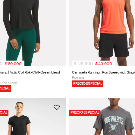
0
$
129
.
900
$
69
.
900
$
49
.
900
ining | Activ Coll Rbk-Chill+Dreamblend
Camiseta Running | Run Speedwick Singl
Running
o Funcional
PRECIO ESPECIAL
PECIAL
CIAL
PRECIO ESPECIAL