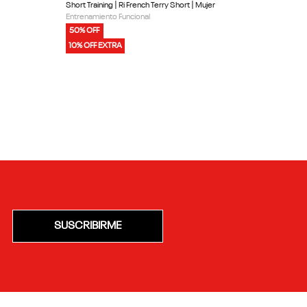
Short Training | Ri French Terry Short | Mujer
Entrenamiento Funcional
50% OFF
10% OFF EXTRA
SUSCRIBIRME