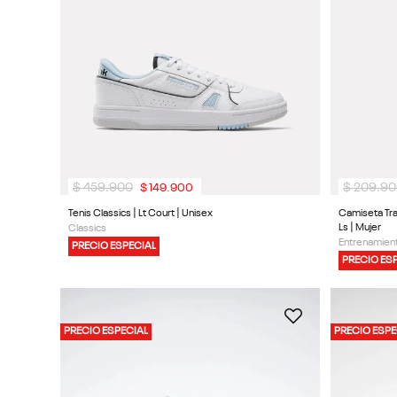
9
.
reebok classics
10
.
club c
$
459
.
900
$
209
.
90
$
149
.
900
Tenis Classics | Lt Court | Unisex
Camiseta Tra
Ls | Mujer
Classics
Entrenamient
PRECIO ESPECIAL
PRECIO ES
PRECIO ESPECIAL
PRECIO ESPE