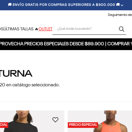
🚚 ENVÍO GRATIS POR COMPRAS SUPERIORES A $300.000 🚚
Seguimiento de
¿Qué estás buscando?
OS
ÚLTIMAS TALLAS 🔥
OUTLET
PROVECHA PRECIOS ESPECIALES DESDE $89.900 | COMPRAR 
CTURNA
0 en catálogo seleccionado.
CIAL
PRECIO ESPECIAL