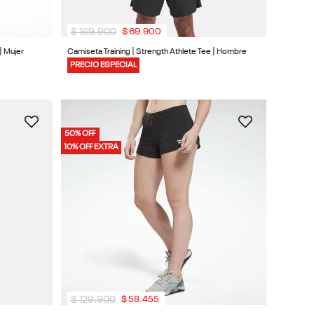
$
169
.
900
$
69
.
900
| Mujer
Camiseta Training | Strength Athlete Tee | Hombre
PRECIO ESPECIAL
50% OFF
10% OFF EXTRA
$
129
.
900
$
58
.
455