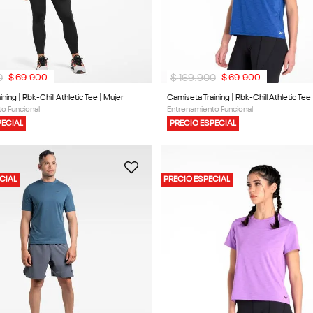
0
$
169
.
900
$
69
.
900
$
69
.
900
ning | Rbk-Chill Athletic Tee | Mujer
Camiseta Training | Rbk-Chill Athletic Tee 
o Funcional
Entrenamiento Funcional
PECIAL
PRECIO ESPECIAL
CIAL
PRECIO ESPECIAL