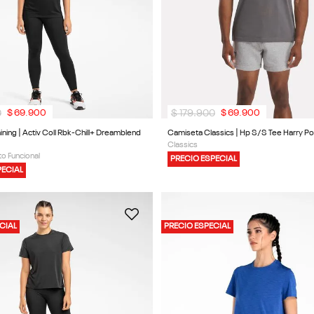
0
$
179
.
900
$
69
.
900
$
69
.
900
ining | Activ Coll Rbk-Chill+ Dreamblend
Camiseta Classics | Hp S/S Tee Harry Pot
Classics
o Funcional
PRECIO ESPECIAL
PECIAL
CIAL
PRECIO ESPECIAL