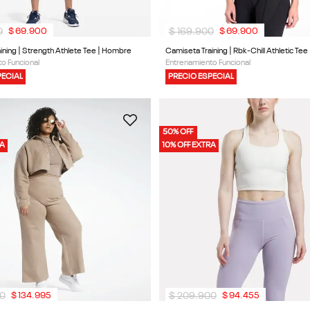
0
$
169
.
900
$
69
.
900
$
69
.
900
ining | Strength Athlete Tee | Hombre
Camiseta Training | Rbk-Chill Athletic Tee 
o Funcional
Entrenamiento Funcional
PECIAL
PRECIO ESPECIAL
50% OFF
RA
10% OFF EXTRA
0
$
209
.
900
$
134
.
995
$
94
.
455