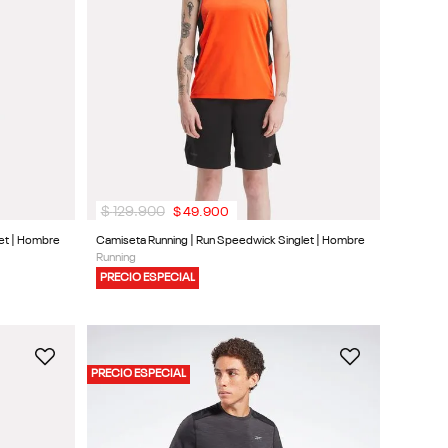
$
129
.
900
$
49
.
900
et | Hombre
Camiseta Running | Run Speedwick Singlet | Hombre
Running
PRECIO ESPECIAL
PRECIO ESPECIAL