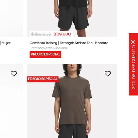
$
169
.
900
$
69
.
900
×
| Mujer
Camiseta Training | Strength Athlete Tee | Hombre
20% DE DESCUENTO
Entrenamiento Funcional
PRECIO ESPECIAL
PRECIO ESPECIAL