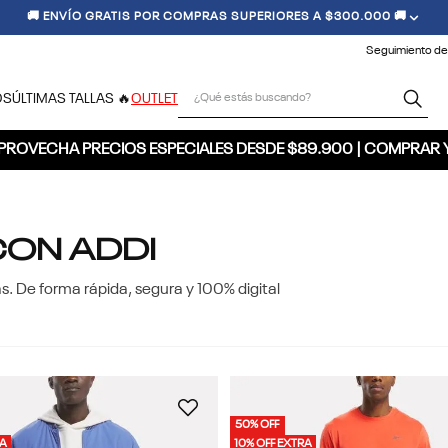
🚚 ENVÍO GRATIS POR COMPRAS SUPERIORES A $300.000 🚚
Seguimiento de
¿Qué estás buscando?
OS
ÚLTIMAS TALLAS 🔥
OUTLET
PROVECHA PRECIOS ESPECIALES DESDE $89.900 | COMPRAR 
CON ADDI
 De forma rápida, segura y 100% digital
50% OFF
RA
10% OFF EXTRA