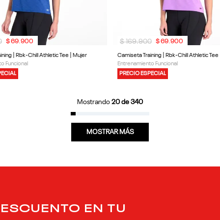
0
$
169
.
900
$
69
.
900
$
69
.
900
ning | Rbk-Chill Athletic Tee | Mujer
Camiseta Training | Rbk-Chill Athletic Tee 
o Funcional
Entrenamiento Funcional
PECIAL
PRECIO ESPECIAL
Mostrando
20 de 340
MOSTRAR MÁS
DESCUENTO EN TU