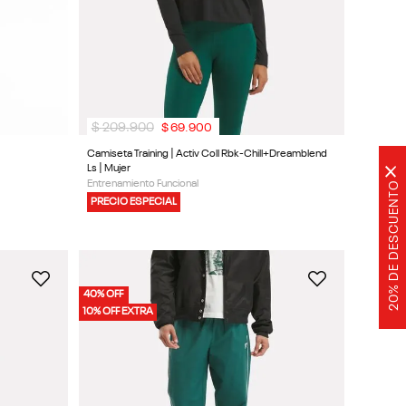
$
209
.
900
$
69
.
900
Camiseta Training | Activ Coll Rbk-Chill+Dreamblend
Ls | Mujer
×
Entrenamiento Funcional
20% DE DESCUENTO
PRECIO ESPECIAL
40% OFF
10% OFF EXTRA