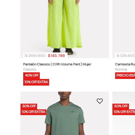
$
269
.
900
$
129
.
90
$
145
.
746
Pantalón Classics | Cl Rh Volume Pant | Mujer
Camiseta Run
Classics
Running
40% OFF
PRECIO ES
10% OFF EXTRA
50% OFF
50% OFF
10% OFF EXTRA
10% OFF EXT