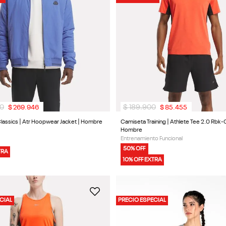
0
$
189
.
900
$
269
.
946
$
85
.
455
assics | Atr Hoopwear Jacket | Hombre
Camiseta Training | Athlete Tee 2.0 Rbk-Ch
Hombre
Entrenamiento Funcional
50% OFF
TRA
10% OFF EXTRA
CIAL
PRECIO ESPECIAL