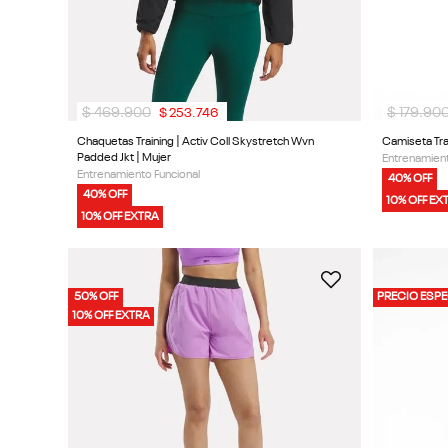
$
469
.
900
$
179
.
90
$
253
.
746
Chaquetas Training | Activ Coll Skystretch Wvn
Camiseta Trai
Padded Jkt | Mujer
Entrenamient
Entrenamiento Funcional
40% OFF
40% OFF
10% OFF EX
10% OFF EXTRA
50% OFF
PRECIO ESPE
10% OFF EXTRA