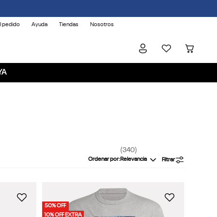
l pedido
Ayuda
Tiendas
Nosotros
YA
340
Ordenar por
Relevancia
Filtrar
50% OFF
10% OFF EXTRA