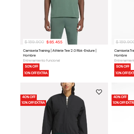
$
189
.
900
$
189
.
90
$
85
.
455
Camiseta Training | Athlete Tee 2.0 Rbk-Endure |
Camiseta Trai
Hombre
Hombre
Entrenamiento Funcional
Entrenamient
50% OFF
50% OFF
10% OFF EXTRA
10% OFF EX
40% OFF
40% OFF
10% OFF EXTRA
10% OFF EXT