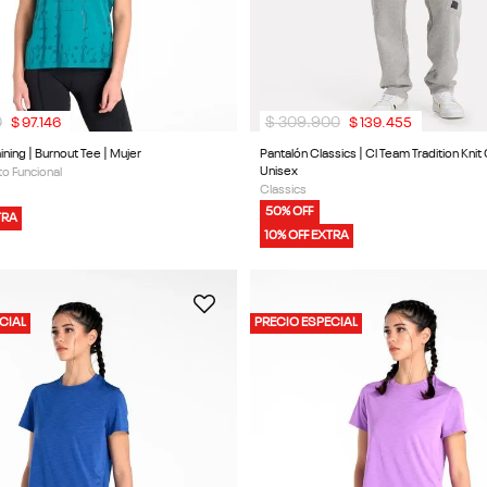
0
$
309
.
900
$
97
.
146
$
139
.
455
ning | Burnout Tee | Mujer
Pantalón Classics | Cl Team Tradition Knit
Unisex
o Funcional
Classics
50% OFF
TRA
10% OFF EXTRA
CIAL
PRECIO ESPECIAL