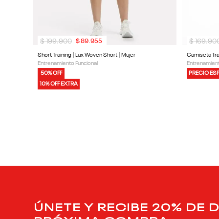
$
199
.
900
$
169
.
90
$
89
.
955
Short Training | Lux Woven Short | Mujer
Camiseta Trai
Entrenamiento Funcional
Entrenamient
50% OFF
PRECIO ES
10% OFF EXTRA
ÚNETE Y RECIBE 20% DE 