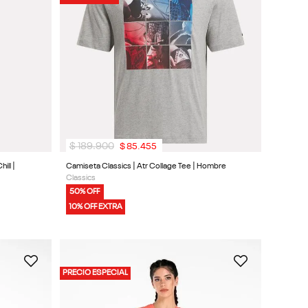
$
189
.
900
$
85
.
455
ill |
Camiseta Classics | Atr Collage Tee | Hombre
Classics
50% OFF
10% OFF EXTRA
PRECIO ESPECIAL