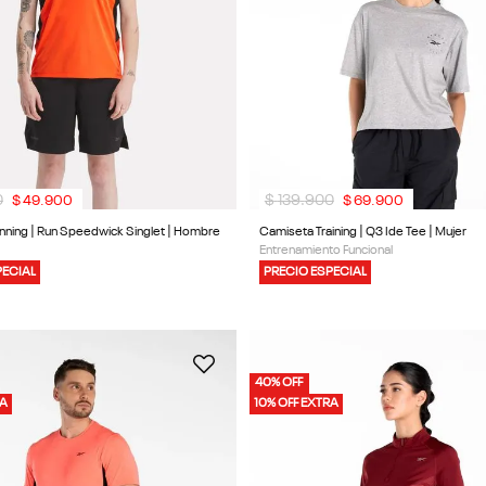
0
$
139
.
900
$
49
.
900
$
69
.
900
ning | Run Speedwick Singlet | Hombre
Camiseta Training | Q3 Ide Tee | Mujer
Entrenamiento Funcional
PECIAL
PRECIO ESPECIAL
40% OFF
RA
10% OFF EXTRA