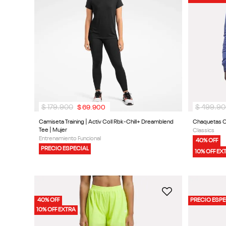
9
.
reebok classics
10
.
club c
$
179
.
900
$
499
.
90
$
69
.
900
Camiseta Training | Activ Coll Rbk-Chill+ Dreamblend
Chaquetas Cl
Tee | Mujer
Classics
Entrenamiento Funcional
40% OFF
PRECIO ESPECIAL
10% OFF EX
40% OFF
PRECIO ESPE
10% OFF EXTRA