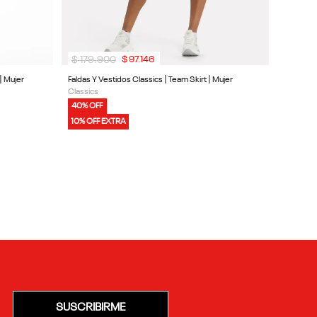
$
179
.
900
$
97
.
146
| Mujer
Faldas Y Vestidos Classics | Team Skirt | Mujer
Classics
40% OFF
10% OFF EXTRA
SUSCRIBIRME