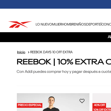
LO NUEVO
MUJER
HOMBRE
NIÑOS
DEPORTE
ÍCON
TÉRMINOS MÁS BUSCADOS
A
1
.
tenis hombre
2
.
tenis mujer
REEBOK DAYS 10 OFF EXTRA
REEBOK | 10% EXTRA 
3
.
tenis reebok classics
4
.
américa
Con Addi puedes comprar hoy y pagar después a cuotas.
5
.
once caldas
6
.
fútbol
7
.
américa cali
8
.
camisetas
PRECIO ESPECIAL
40% OFF
10% OFF EXT