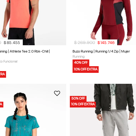
0
$
269
.
900
$
85
.
455
$
145
.
746
ning | Athlete Tee 2.0 Rbk-Chill |
Buzo Running | Running 1/4 Zip | Mujer
Running
o Funcional
40% OFF
10% OFF EXTRA
TRA
50% OFF
RA
10% OFF EXTRA