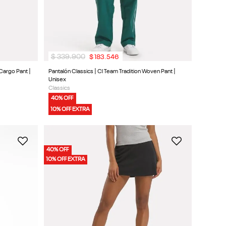
$
339
.
900
$
183
.
546
 Cargo Pant |
Pantalón Classics | Cl Team Tradition Woven Pant |
Unisex
Classics
40% OFF
10% OFF EXTRA
40% OFF
10% OFF EXTRA