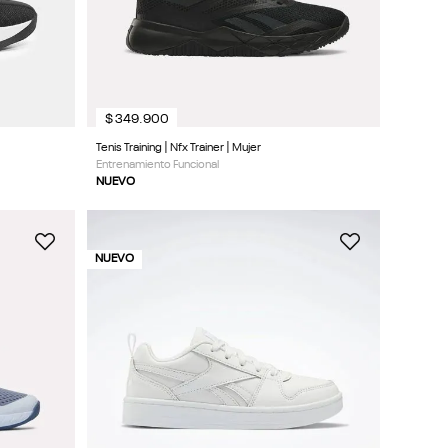
$
349
.
900
Tenis Training | Nfx Trainer | Mujer
Entrenamiento Funcional
NUEVO
NUEVO