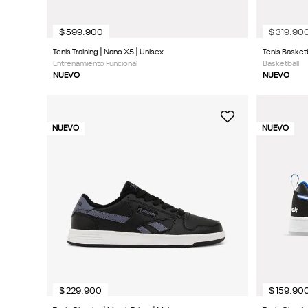
$
599
.
900
$
319
.
90
Tenis Training | Nano X5 | Unisex
Tenis Basket
Entrenamiento Funcional
Basketball
NUEVO
NUEVO
NUEVO
NUEVO
$
229
.
900
$
159
.
90