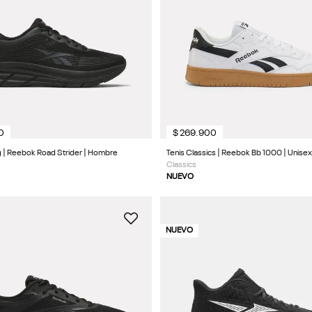
0
$
269
.
900
g | Reebok Road Strider | Hombre
Tenis Classics | Reebok Bb 1000 | Unisex
Classics
NUEVO
NUEVO