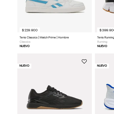
$
229
.
900
$
399
.
90
Tenis Classics | Match Prime | Hombre
Tenis Running
Classics
Running
NUEVO
NUEVO
NUEVO
NUEVO