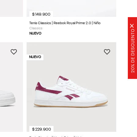
$
149
.
900
Tenis Classics | Reebok Royal Prime 2.0 | Niño
×
Classics
20% DE DESCUENTO
NUEVO
NUEVO
$
229
.
900