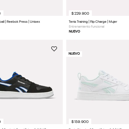
0
$
229
.
900
ball | Reebok Press | Unisex
Tenis Training | Flip Charge | Mujer
Entrenamiento Funcional
NUEVO
NUEVO
0
$
159
.
900