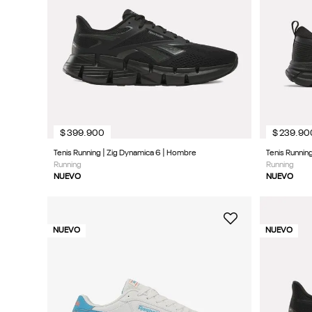
9
.
reebok classics
10
.
club c
$
399
.
900
$
239
.
90
Tenis Running | Zig Dynamica 6 | Hombre
Tenis Runnin
Running
Running
NUEVO
NUEVO
NUEVO
NUEVO