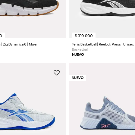
0
$
319
.
900
 | Zig Dynamica 6 | Mujer
Tenis Basketball | Reebok Press | Unisex
Basketball
NUEVO
NUEVO