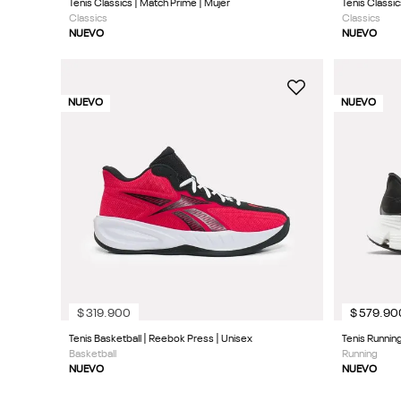
Tenis Classics | Match Prime | Mujer
Tenis Classi
Classics
Classics
NUEVO
NUEVO
NUEVO
NUEVO
$
319
.
900
$
579
.
90
Tenis Basketball | Reebok Press | Unisex
Tenis Running
Basketball
Running
NUEVO
NUEVO