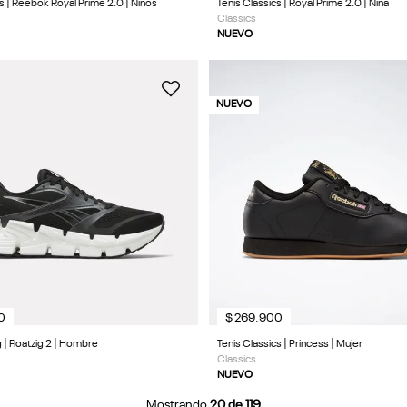
cs | Reebok Royal Prime 2.0 | Niños
Tenis Classics | Royal Prime 2.0 | Niña
Classics
NUEVO
NUEVO
0
$
269
.
900
 | Floatzig 2 | Hombre
Tenis Classics | Princess | Mujer
Classics
NUEVO
Mostrando
20 de 119