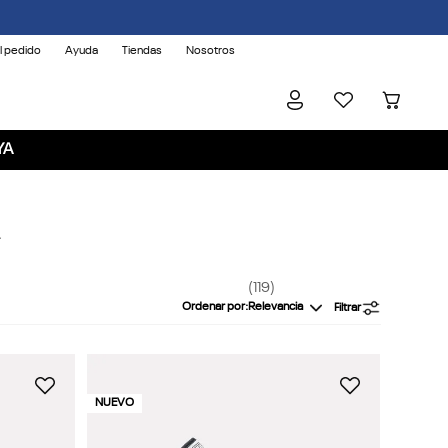
l pedido
Ayuda
Tiendas
Nosotros
YA
119
Ordenar por
Relevancia
Filtrar
NUEVO