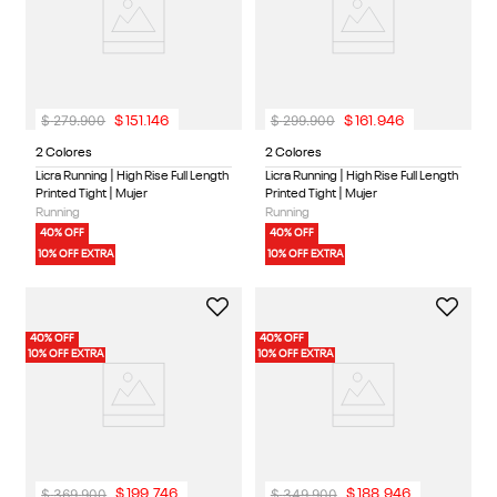
$
279
.
900
$
299
.
900
$
151
.
146
$
161
.
946
2 Colores
2 Colores
Licra Running | High Rise Full Length
Licra Running | High Rise Full Length
Printed Tight | Mujer
Printed Tight | Mujer
Running
Running
40% OFF
40% OFF
10% OFF EXTRA
10% OFF EXTRA
40% OFF
40% OFF
10% OFF EXTRA
10% OFF EXTRA
$
369
.
900
$
349
.
900
$
199
.
746
$
188
.
946