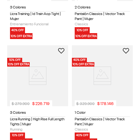
3 Colores
2 Colores
Licra Training | Id Train Aop Tight |
Pantalón Classics | Vector Track
Mujer
Pant | Mujer
Entrenamiento Funcional
Classics
40% OFF
10% OFF
10% OFF EXTRA
10% OFF EXTRA
10% OFF
40% OFF
10% OFF EXTRA
10% OFF EXTRA
$
279
.
900
$
329
.
900
$
226
.
719
$
178
.
146
3 Colores
1 Color
Licra Running | High Rise Full Length
Pantalón Classics | Vector Track
Tights | Mujer
Pant | Mujer
Running
Classics
10% OFF
40% OFF