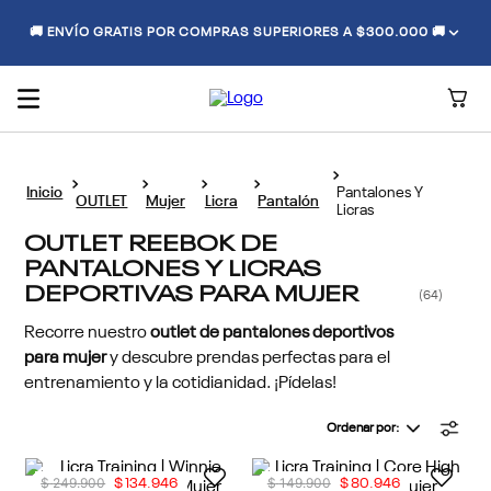
🚚 ENVÍO GRATIS POR COMPRAS SUPERIORES A $300.000 🚚
Pantalones Y
OUTLET
Mujer
Licra
Pantalón
Licras
OUTLET REEBOK DE
PANTALONES Y LICRAS
DEPORTIVAS PARA MUJER
64
Recorre nuestro
outlet de pantalones deportivos
para mujer
y descubre prendas perfectas para el
entrenamiento y la cotidianidad. ¡Pídelas!
Ordenar por
$
249
.
900
$
149
.
900
$
134
.
946
$
80
.
946