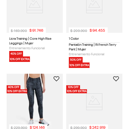
$
169
.
900
$
209
.
900
$
91
.
746
$
94
.
455
Licra Training | Core High Rise
1 Color
Leggings | Mujer
Pantalón Training | Ri French Terry
Entrenamiento Funcional
Pant | Mujer
40% OFF
Entrenamiento Funcional
10% OFF EXTRA
50% OFF
10% OFF EXTRA
40% OFF
10% OFF
10% OFF EXTRA
10% OFF EXTRA
$
229
.
900
$
299
.
900
$
124
.
146
$
242
.
919