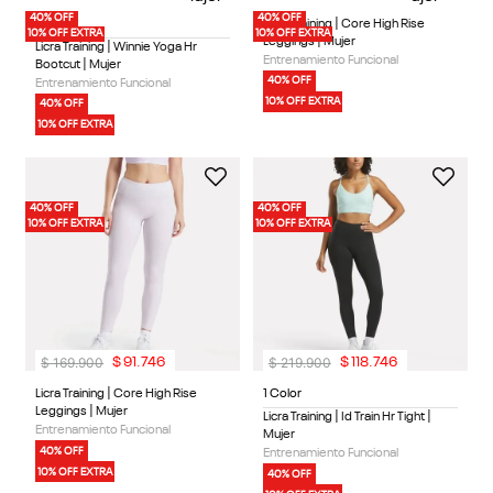
40% OFF
40% OFF
1 Color
Licra Training | Core High Rise
10% OFF EXTRA
10% OFF EXTRA
Leggings | Mujer
Licra Training | Winnie Yoga Hr
Entrenamiento Funcional
Bootcut | Mujer
40% OFF
Entrenamiento Funcional
10% OFF EXTRA
40% OFF
10% OFF EXTRA
40% OFF
40% OFF
10% OFF EXTRA
10% OFF EXTRA
$
169
.
900
$
219
.
900
$
91
.
746
$
118
.
746
Licra Training | Core High Rise
1 Color
Leggings | Mujer
Licra Training | Id Train Hr Tight |
Entrenamiento Funcional
Mujer
40% OFF
Entrenamiento Funcional
10% OFF EXTRA
40% OFF