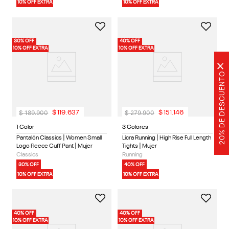
10% OFF EXTRA
10% OFF EXTRA
30% OFF
40% OFF
10% OFF EXTRA
10% OFF EXTRA
×
20% DE DESCUENTO
$
189
.
900
$
279
.
900
$
119
.
637
$
151
.
146
1 Color
3 Colores
Pantalón Classics | Women Small
Licra Running | High Rise Full Length
Logo Fleece Cuff Pant | Mujer
Tights | Mujer
Classics
Running
30% OFF
40% OFF
10% OFF EXTRA
10% OFF EXTRA
40% OFF
40% OFF
10% OFF EXTRA
10% OFF EXTRA