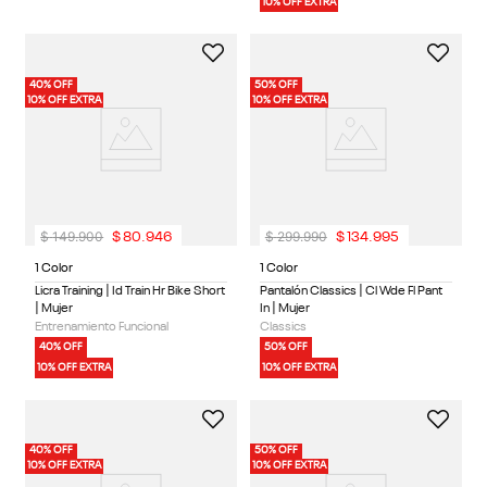
10% OFF EXTRA
40% OFF
50% OFF
10% OFF EXTRA
10% OFF EXTRA
$
149
.
900
$
299
.
990
$
80
.
946
$
134
.
995
1 Color
1 Color
Licra Training | Id Train Hr Bike Short
Pantalón Classics | Cl Wde Fl Pant
| Mujer
In | Mujer
Entrenamiento Funcional
Classics
40% OFF
50% OFF
10% OFF EXTRA
10% OFF EXTRA
40% OFF
50% OFF
10% OFF EXTRA
10% OFF EXTRA