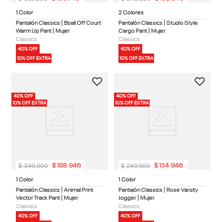
1 Color
2 Colores
Pantalón Classics | Bball Off Court
Pantalón Classics | Studio Style
Warm Up Pant | Mujer
Cargo Pant | Mujer
Classics
Classics
40% OFF
40% OFF
10% OFF EXTRA
10% OFF EXTRA
40% OFF
40% OFF
10% OFF EXTRA
10% OFF EXTRA
$
349
.
900
$
249
.
900
$
188
.
946
$
134
.
946
1 Color
1 Color
Pantalón Classics | Animal Print
Pantalón Classics | Rose Varsity
Vector Track Pant | Mujer
Jogger | Mujer
Classics
Classics
40% OFF
40% OFF